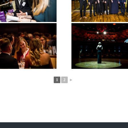
1
2
►