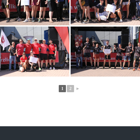
1
2
►